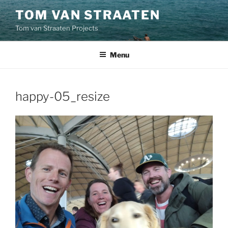
Skip
TOM VAN STRAATEN
to
Tom van Straaten Projects
content
Menu
happy-05_resize