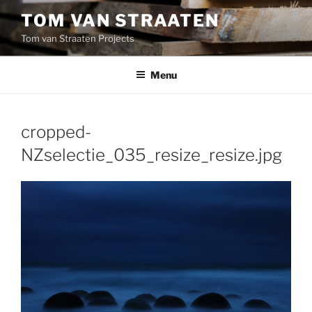
Skip
TOM VAN STRAATEN
to
Tom van Straaten Projects
content
Menu
cropped-
NZselectie_035_resize_resize.jpg